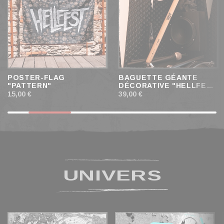
POSTER-FLAG
BAGUETTE GÉANTE
"PATTERN"
DÉCORATIVE "HELLFEST
X PROORCA"
15,00 €
39,00 €
UNIVERS