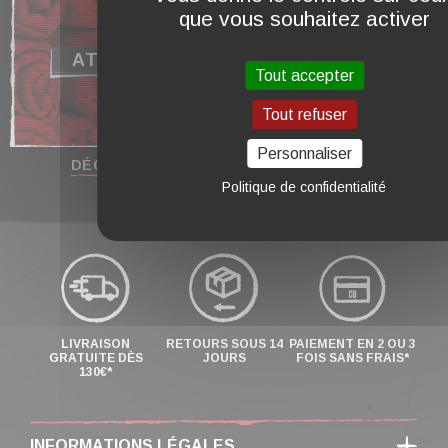
que vous souhaitez activer
ATELIER
F.A.Q
Tout accepter
Tout refuser
Personnaliser
DÉCOUVRIR
DÉCOUVRIR
Politique de confidentialité
LIVRAISON
RETOURS SOUS 14
PAIEMENT EN 2 OU 3
GRATUITE DÈS
JOURS
FOIS SANS FRAIS*
130€*
INFORMATIONS LÉGALES