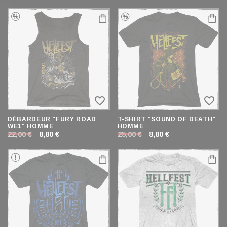
favorite_border
favorite_border
DÉBARDEUR "FURY ROAD
T-SHIRT "SOUND OF DEATH"
WE1" HOMME
HOMME
22,00 €
8,80 €
25,00 €
8,80 €