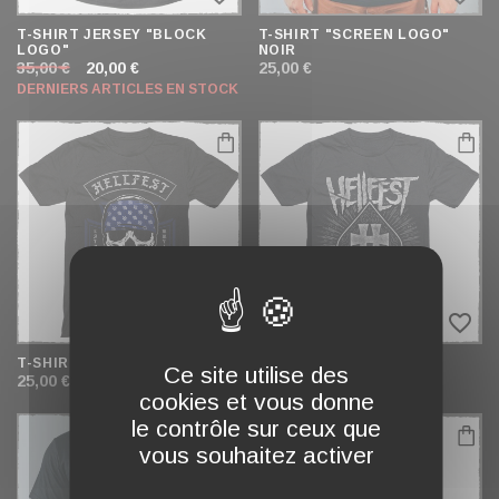
T-SHIRT JERSEY "BLOCK
T-SHIRT "SCREEN LOGO"
LOGO"
NOIR
35,00 €
20,00 €
25,00 €
DERNIERS ARTICLES EN STOCK
favorite_border
favorite_border
T-SHIRT "HELLBANGER"
T-SHIRT "H OF SPADES"
Ce site utilise des
25,00 €
25,00 €
cookies et vous donne
le contrôle sur ceux que
vous souhaitez activer