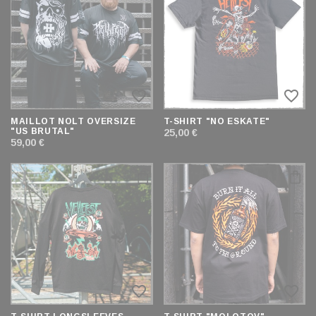
ET
TRIER
favorite_border
favorite_border
MAILLOT NOLT OVERSIZE
T-SHIRT "NO ESKATE"
"US BRUTAL"
25,00 €
59,00 €
favorite_border
favorite_border