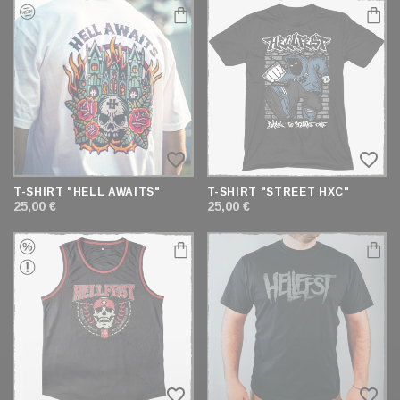
favorite_border
favorite_border
T-SHIRT "HELL AWAITS"
T-SHIRT "STREET HXC"
25,00 €
25,00 €
favorite_border
favorite_border