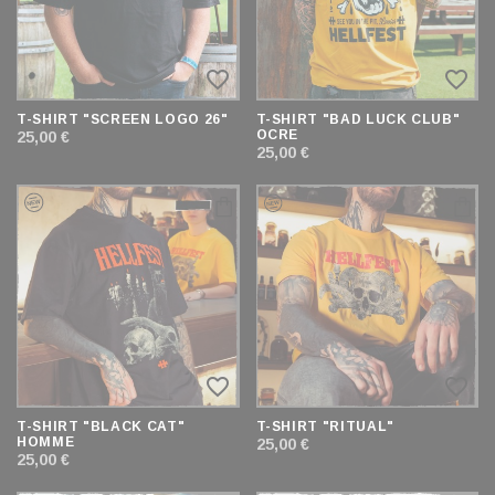
favorite_border
favorite_border
T-SHIRT "SCREEN LOGO 26"
T-SHIRT "BAD LUCK CLUB"
OCRE
25,00 €
25,00 €
favorite_border
favorite_border
T-SHIRT "BLACK CAT"
T-SHIRT "RITUAL"
HOMME
25,00 €
25,00 €