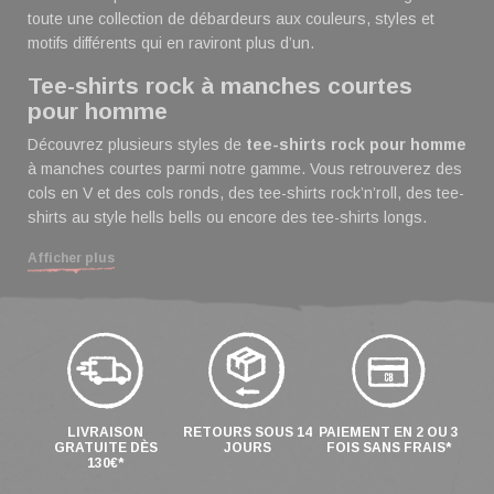
toute une collection de débardeurs aux couleurs, styles et
motifs différents qui en raviront plus d’un.
Tee-shirts rock à manches courtes
pour homme
Découvrez plusieurs styles de
tee-shirts rock pour homme
à manches courtes parmi notre gamme. Vous retrouverez des
cols en V et des cols ronds, des tee-shirts rock’n’roll, des tee-
shirts au style hells bells ou encore des tee-shirts longs.
Tee-shirts rock à manches longues
Afficher plus
pour homme
Qu’il vente ou qu’il neige, gardez le style avec
nos tee-shirts à manches longues
. Que vous
recherchiez un loogsleeve noir pour homme rock
ou bien un tee-shirt collector du Hellfest, vous
trouverez votre bonheur à coup sûr !
LIVRAISON
RETOURS SOUS 14
PAIEMENT EN 2 OU 3
GRATUITE DÈS
JOURS
FOIS SANS FRAIS*
Polos rock pour les étoiles montantes
130€*
du metal