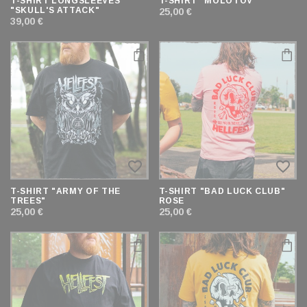
T-SHIRT LONGSLEEVES
T-SHIRT "MOLOTOV"
"SKULL'S ATTACK"
25,00 €
39,00 €
favorite_border
favorite_border
T-SHIRT "ARMY OF THE
T-SHIRT "BAD LUCK CLUB"
TREES"
ROSE
25,00 €
25,00 €