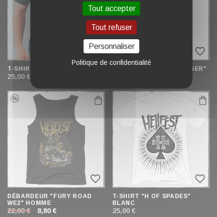
Tout accepter
Tout refuser
Personnaliser
favorite_border
favorite_border
Politique de confidentialité
T-SHIRT "ROCK CITY"
DÉBARDEUR "HELLBANGER"
25,00 €
25,00 €
favorite_border
favorite_border
DÉBARDEUR "FURY ROAD
T-SHIRT "H OF SPADES"
WE2" HOMME
BLANC
22,00 €
8,80 €
25,00 €