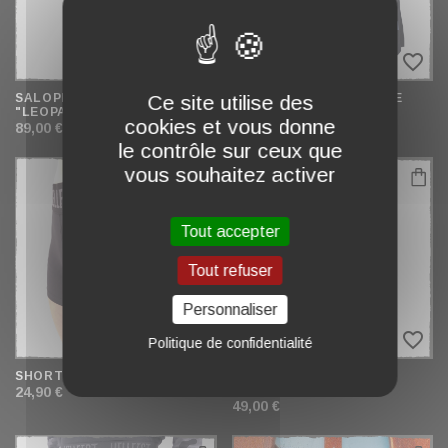
favorite_border
favorite_border
SALOPETTE SHORT
Ce site utilise des
SHORT RUNNING HOMME
"LEOPARD"
39,00 €
cookies et vous donne
89,00 €
le contrôle sur ceux que
vous souhaitez activer
Tout accepter
Tout refuser
Personnaliser
favorite_border
favorite_border
Politique de confidentialité
SHORT DE SPORT FEMME
JOGSHORT NOIR "CAMO
LOGO"
24,90 €
49,00 €