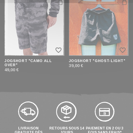
favorite_border
favorite_border
JOGSHORT "CAMO ALL
JOGSHORT "GHOST-LIGHT"
OVER"
39,00 €
49,00 €
LIVRAISON
RETOURS SOUS 14
PAIEMENT EN 2 OU 3
GRATUITE DÈS
JOURS
FOIS SANS FRAIS*