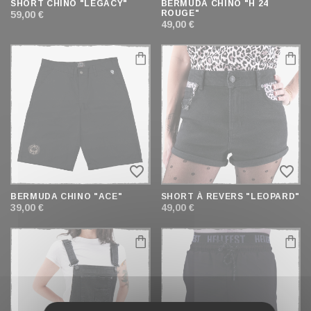
SHORT CHINO "LEGACY"
BERMUDA CHINO "H 24
ROUGE"
59,00 €
49,00 €
favorite_border
favorite_border
BERMUDA CHINO "ACE"
SHORT À REVERS "LEOPARD"
39,00 €
49,00 €