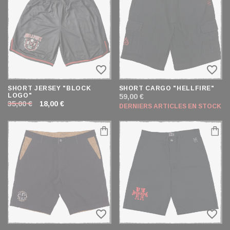
ET
TRIER
favorite_border
favorite_border
SHORT JERSEY "BLOCK
SHORT CARGO "HELLFIRE"
LOGO"
59,00 €
35,00 €
18,00 €
DERNIERS ARTICLES EN STOCK
favorite_border
favorite_border