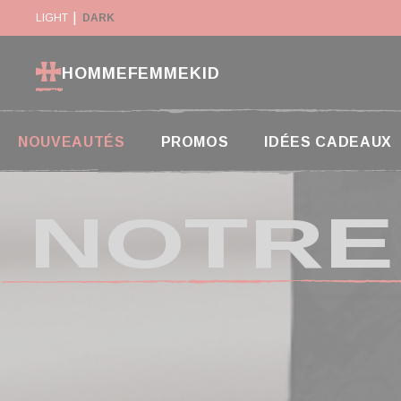
Panneau de gestion des cookies
SON GRATUITE DÈS 130€*
LIGHT
DARK
RETOUR SOUS 14 JOURS
HOMME
FEMME
KID
NOUVEAUTÉS
PROMOS
IDÉES CADEAUX
NOTRE