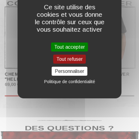
COMPLÉTER MON PANIER
Ce site utilise des
cookies et vous donne
le contrôle sur ceux que
vous souhaitez activer
Tout accepter
Tout refuser
Personnaliser
CHEMISE FLANELLE
CHEMISETTE ALLOVER
"HELLFIRE"
"LEGACY"
Politique de confidentialité
69,00 €
59,00 €
DES QUESTIONS ?