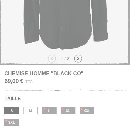
1
/
2
CHEMISE HOMME "BLACK CO"
69,00 €
TTC
TAILLE
S
M
L
XL
XXL
3XL