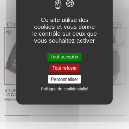
Ce site utilise des
COMPLÉTER MON PANIER
cookies et vous donne
le contrôle sur ceux que
vous souhaitez activer
Tout accepter
Tout refuser
Personnaliser
Politique de confidentialité
SHORT JERSEY "BLOCK
SHORT À REVERS
LOGO"
"LEOPARD"
35,00 €
18,00 €
49,00 €