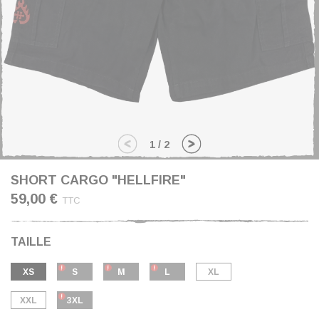
1
/
2
SHORT CARGO "HELLFIRE"
59,00 €
TTC
TAILLE
XS
S
M
L
XL
XXL
3XL