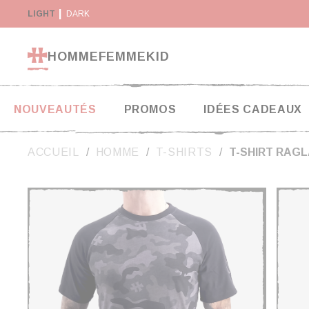
Panneau de gestion des cookies
SON GRATUITE DÈS 130€*
LIGHT
DARK
RETOUR SOUS 14 JOURS
HOMME
FEMME
KID
NOUVEAUTÉS
PROMOS
IDÉES CADEAUX
ACCUEIL
HOMME
T-SHIRTS
T-SHIRT RAG