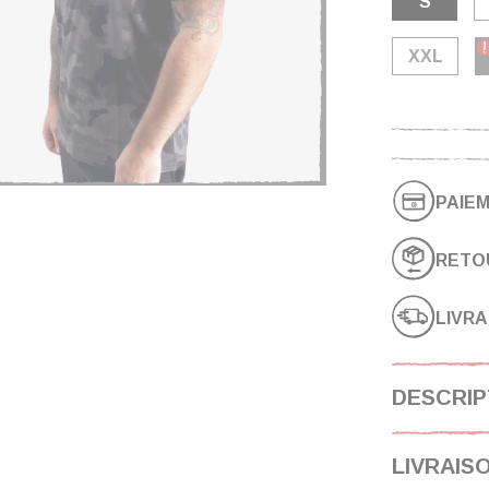
S
XXL
PAIEM
RETO
LIVRA
DESCRIP
LIVRAIS