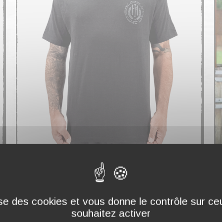
T-SHIRT COL V "BLACK CO" HOMME
T
29,90 €
2
lise des cookies et vous donne le contrôle sur c
souhaitez activer