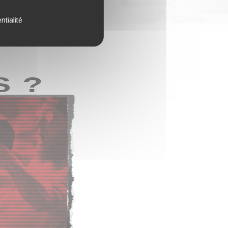
ntialité
S ?