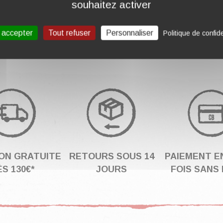
souhaitez activer
us ne trouvez pas de réponse à votre question ?
Cl
 accepter
Tout refuser
Personnaliser
Politique de confide
SON GRATUITE
RETOURS SOUS 14
PAIEMENT EN
S 130€*
JOURS
FOIS SANS 