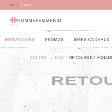
Panneau de gestion des cookies
SON GRATUITE DÈS 130€*
LIGHT
DARK
RETOUR SOUS 14 JOURS
HOMME
FEMME
KID
NOUVEAUTÉS
PROMOS
IDÉES CADEAUX
ACCUEIL
FAQ
RETOURS ET ÉCHAN
RETO