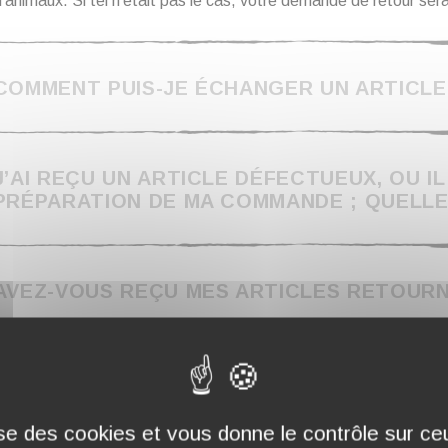
’animaux. Si tel n’était pas le cas, votre demande de retour sera
COMMENT PUIS-JE ÉCHANGER UN ARTICLE
J’AI REÇU UN ARTICLE DÉFECTUEUX, OU IL
PRÉPARATION DE MA COMMANDE ; QUELLE
AVEZ-VOUS REÇU MES ARTICLES RETOURN
QUAND SERAI-JE REMBOURSÉ POUR LES A
lise des cookies et vous donne le contrôle sur c