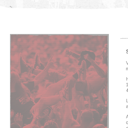
L
a
A
q