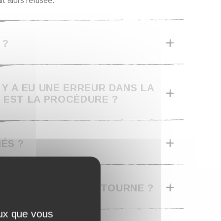
it alors refusée.
 ?
 Y A EU UNE ERREUR DANS LA
 EST LA PROCÉDURE ?
ÉS ?
RTICLES QUE JE RETOURNE ?
eux que vous