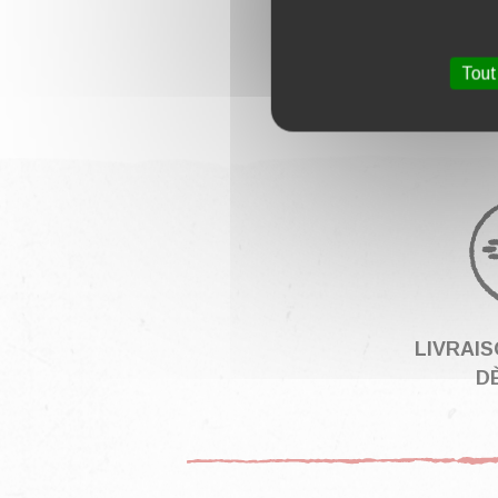
Vo
Tout
LIVRAI
DÈ