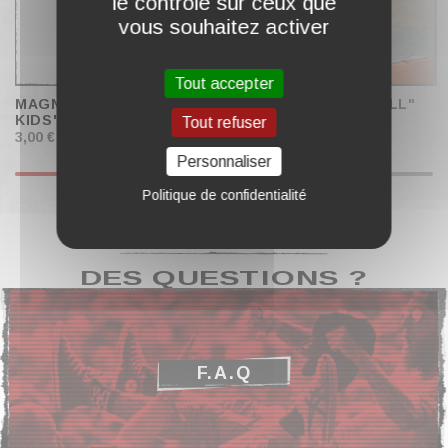
le contrôle sur ceux que
vous souhaitez activer
Tout accepter
MAGNET "HELLFEST
MUG "BROKEN SKULL"
KIDS"
Tout refuser
3,00 €
13,00 €
Personnaliser
Politique de confidentialité
DES QUESTIONS ?
F.A.Q