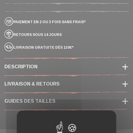
PAIEMENT EN 2 OU 3 FOIS SANS FRAIS*
RETOURS SOUS 14 JOURS
LIVRAISON GRATUITE DÈS 130€*
DESCRIPTION
LIVRAISON & RETOURS
GUIDES DES TAILLES