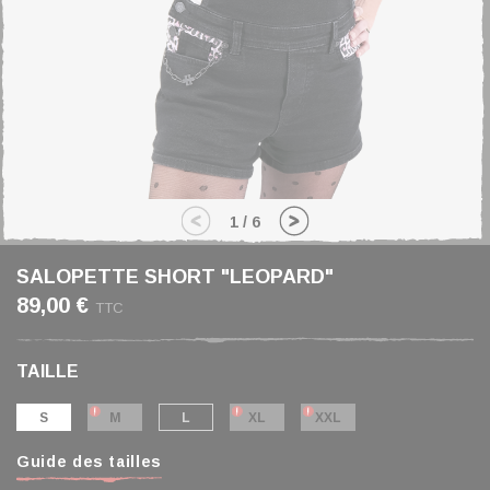
1
/
6
SALOPETTE SHORT "LEOPARD"
89,00 €
TTC
TAILLE
S
M
L
XL
XXL
Guide des tailles