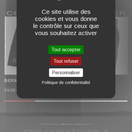
Ce site utilise des
COMPLÉTER MON PANIER
cookies et vous donne
le contrôle sur ceux que
vous souhaitez activer
Tout accepter
Tout refuser
Personnaliser
BERMUDA CHINO "ACE"
SHORT DE SPORT
Politique de confidentialité
FEMME
39,00 €
24,90 €
DES QUESTIONS ?