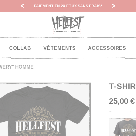
MENT EN 2X ET 3X SANS FRAIS*
HF 26 : DÉLAIS D'EXPÉDITIO
COLLAB
VÊTEMENTS
ACCESSOIRES
EWERY" HOMME
T-SHI
25,00 