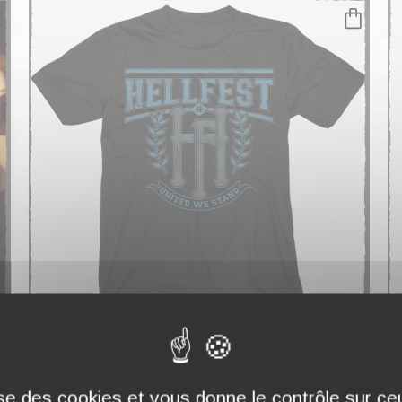
T-SHIRT "URBAN LOGO" NOIR
T
25,00 €
2
lise des cookies et vous donne le contrôle sur c