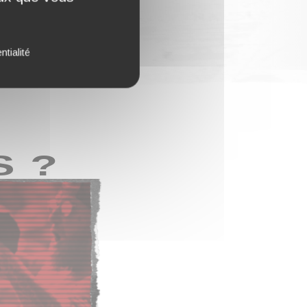
ntialité
S ?