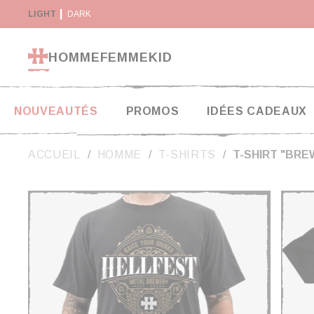
Panneau de gestion des cookies
€*
LIGHT
DARK
RETOUR SOUS 14 JOURS
PAIE
HOMME
FEMME
KID
NOUVEAUTÉS
PROMOS
IDÉES CADEAUX
ACCUEIL
HOMME
T-SHIRTS
T-SHIRT "BR