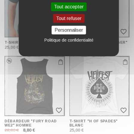
Tout accepter
Tout refuser
Personnaliser
favorite_border
favorite_border
Politique de confidentialité
T-SHIRT "ROCK CITY"
DÉBARDEUR "HELLBANGER"
25,00 €
25,00 €
favorite_border
favorite_border
DÉBARDEUR "FURY ROAD
T-SHIRT "H OF SPADES"
WE2" HOMME
BLANC
22,00 €
8,80 €
25,00 €