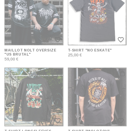
ET
TRIER
favorite_border
favorite_border
MAILLOT NOLT OVERSIZE
T-SHIRT "NO ESKATE"
"US BRUTAL"
25,00 €
59,00 €
favorite_border
favorite_border