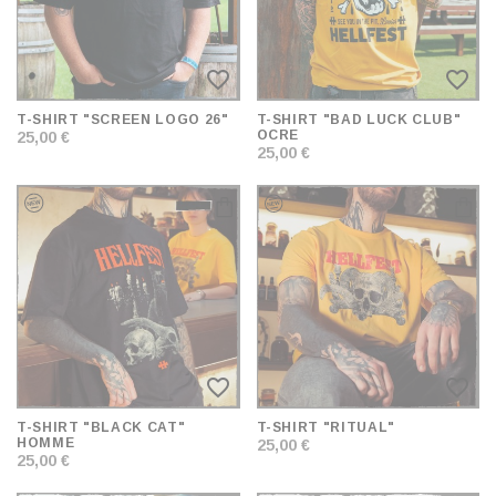
favorite_border
favorite_border
T-SHIRT "SCREEN LOGO 26"
T-SHIRT "BAD LUCK CLUB"
OCRE
25,00 €
25,00 €
favorite_border
favorite_border
T-SHIRT "BLACK CAT"
T-SHIRT "RITUAL"
HOMME
25,00 €
25,00 €