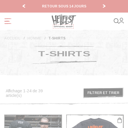
Panneau de gestion des cookies
0€*
RETOUR SOUS 14 JOURS
ACCUEIL
HOMME
T-SHIRTS
T-SHIRTS
Affichage 1-24 de 39
FILTRER ET TRIER
article(s)
FILTRER