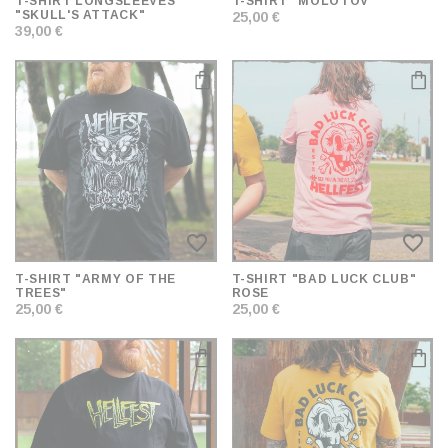
T-SHIRT LONGSLEEVES
T-SHIRT "MOLOTOV"
"SKULL'S ATTACK"
25,00 €
39,00 €
favorite_border
favorite_border
T-SHIRT "ARMY OF THE
T-SHIRT "BAD LUCK CLUB"
TREES"
ROSE
25,00 €
25,00 €