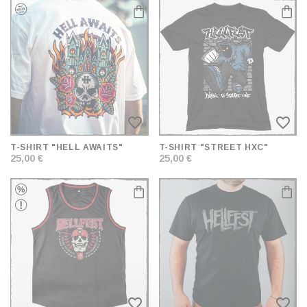
favorite_border
favorite_border
T-SHIRT "HELL AWAITS"
T-SHIRT "STREET HXC"
25,00 €
25,00 €
favorite_border
favorite_border