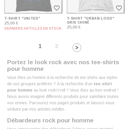
favorite_border
favorite_border
T-SHIRT "UNITED"
T-SHIRT "URBAN LOGO"
GRIS CHINÉ
25,00 €
25,00 €
DERNIERS ARTICLES EN STOCK
1
2
Portez le look rock avec nos tee-shirts
pour homme
Vous êtes un homme à la recherche de tee-shirts aux styles
de vos groupes préférés ? À la recherche d’un
tee-shirt
pour homme
au look rock’n’roll ? Vous êtes au bon endroit !
Nous avons imaginé différents produits pour satisfaire toutes
vos envies. Parcourez nos pages produits et laissez-vous
séduire par nos articles inédits.
Débardeurs rock pour homme