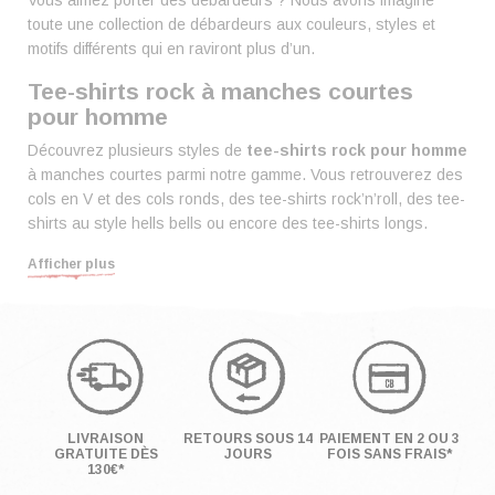
Vous aimez porter des débardeurs ? Nous avons imaginé
toute une collection de débardeurs aux couleurs, styles et
motifs différents qui en raviront plus d’un.
Tee-shirts rock à manches courtes
pour homme
Découvrez plusieurs styles de
tee-shirts rock pour homme
à manches courtes parmi notre gamme. Vous retrouverez des
cols en V et des cols ronds, des tee-shirts rock’n’roll, des tee-
shirts au style hells bells ou encore des tee-shirts longs.
Tee-shirts rock à manches longues
Afficher plus
pour homme
Qu’il vente ou qu’il neige, gardez le style avec
nos tee-shirts à manches longues
. Que vous
recherchiez un loogsleeve noir pour homme rock
ou bien un tee-shirt collector du Hellfest, vous
trouverez votre bonheur à coup sûr !
LIVRAISON
RETOURS SOUS 14
PAIEMENT EN 2 OU 3
GRATUITE DÈS
JOURS
FOIS SANS FRAIS*
Polos rock pour les étoiles montantes
130€*
du metal