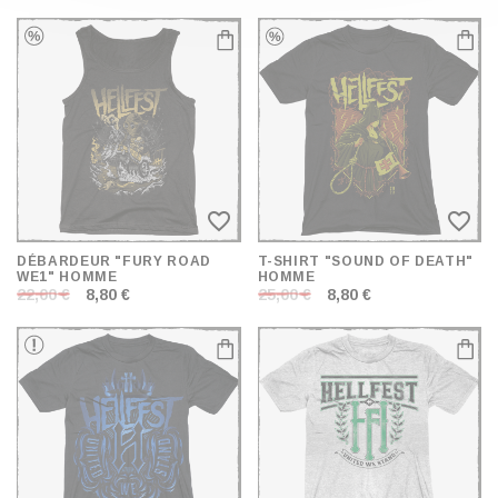
favorite_border
favorite_border
DÉBARDEUR "FURY ROAD
T-SHIRT "SOUND OF DEATH"
WE1" HOMME
HOMME
22,00 €
8,80 €
25,00 €
8,80 €