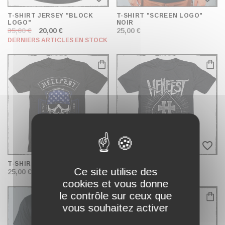
T-SHIRT JERSEY "BLOCK
T-SHIRT "SCREEN LOGO"
LOGO"
NOIR
35,00 €
20,00 €
25,00 €
DERNIERS ARTICLES EN STOCK
favorite_border
favorite_border
T-SHIRT "HELLBANGER"
T-SHIRT "H OF SPADES"
Ce site utilise des
25,00 €
25,00 €
cookies et vous donne
le contrôle sur ceux que
vous souhaitez activer