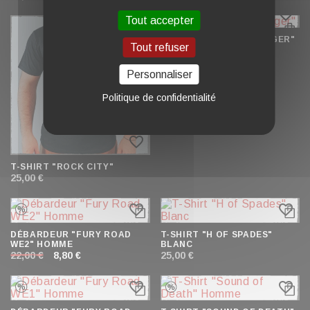
favorite_border
Tout accepter
DÉBARDEUR "HELLBANGER"
Tout refuser
25,00 €
Personnaliser
Politique de confidentialité
favorite_border
T-SHIRT "ROCK CITY"
25,00 €
favorite_border
favorite_border
DÉBARDEUR "FURY ROAD
T-SHIRT "H OF SPADES"
WE2" HOMME
BLANC
22,00 €
8,80 €
25,00 €
favorite_border
favorite_border