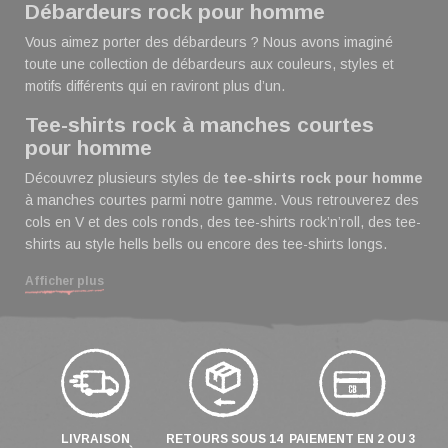
Débardeurs rock pour homme
Vous aimez porter des débardeurs ? Nous avons imaginé
toute une collection de débardeurs aux couleurs, styles et
motifs différents qui en raviront plus d’un.
Tee-shirts rock à manches courtes
pour homme
Découvrez plusieurs styles de
tee-shirts rock pour homme
à manches courtes parmi notre gamme. Vous retrouverez des
cols en V et des cols ronds, des tee-shirts rock’n’roll, des tee-
shirts au style hells bells ou encore des tee-shirts longs.
Tee-shirts rock à manches longues
Afficher plus
pour homme
Qu’il vente ou qu’il neige, gardez le style avec
nos tee-shirts à manches longues
. Que vous
recherchiez un loogsleeve noir pour homme rock
ou bien un tee-shirt collector du Hellfest, vous
trouverez votre bonheur à coup sûr !
LIVRAISON
RETOURS SOUS 14
PAIEMENT EN 2 OU 3