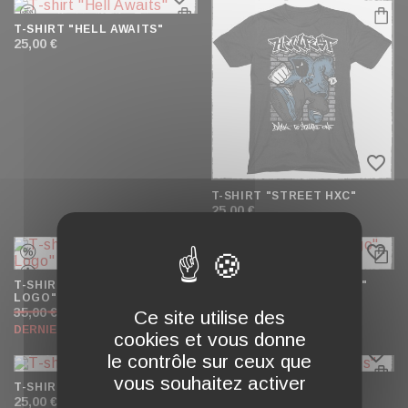
T-SHIRT "HELL AWAITS"
25,00 €
favorite_border
T-SHIRT "STREET HXC"
25,00 €
favorite_border
favorite_border
T-SHIRT JERSEY "BLOCK
T-SHIRT "SCREEN LOGO"
LOGO"
NOIR
35,00 €
20,00 €
25,00 €
Ce site utilise des
DERNIERS ARTICLES EN STOCK
cookies et vous donne
favorite_border
favorite_border
le contrôle sur ceux que
vous souhaitez activer
T-SHIRT "HELLBANGER"
T-SHIRT "H OF SPADES"
25,00 €
25,00 €