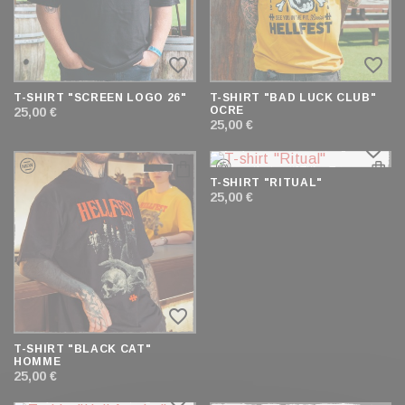
favorite_border
favorite_border
T-SHIRT "SCREEN LOGO 26"
T-SHIRT "BAD LUCK CLUB"
OCRE
25,00 €
25,00 €
favorite_border
T-SHIRT "RITUAL"
25,00 €
favorite_border
T-SHIRT "BLACK CAT"
HOMME
25,00 €
favorite_border