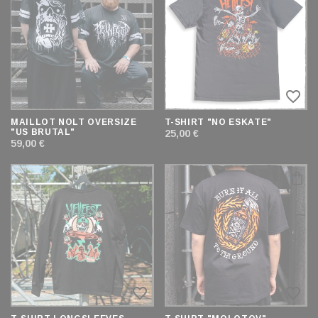
ET
TRIER
favorite_border
favorite_border
MAILLOT NOLT OVERSIZE
T-SHIRT "NO ESKATE"
"US BRUTAL"
25,00 €
59,00 €
favorite_border
favorite_border