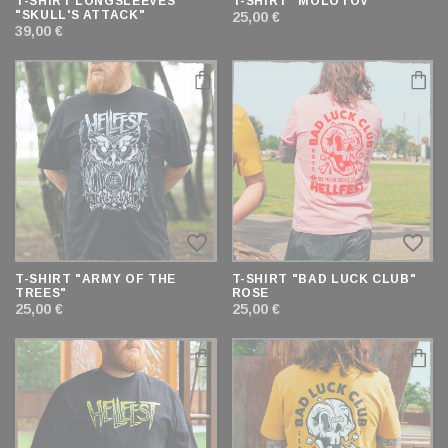
T-SHIRT LONGSLEEVES
T-SHIRT "MOLOTOV"
"SKULL'S ATTACK"
25,00 €
39,00 €
favorite_border
favorite_border
T-SHIRT "ARMY OF THE
T-SHIRT "BAD LUCK CLUB"
TREES"
ROSE
25,00 €
25,00 €