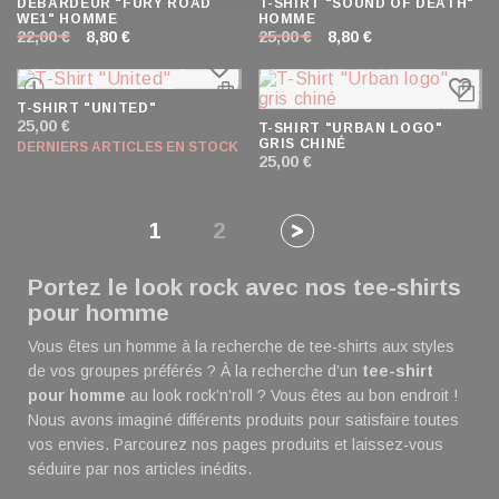
DÉBARDEUR "FURY ROAD
T-SHIRT "SOUND OF DEATH"
WE1" HOMME
HOMME
22,00 €
8,80 €
25,00 €
8,80 €
favorite_border
favorite_border
T-SHIRT "UNITED"
25,00 €
T-SHIRT "URBAN LOGO"
GRIS CHINÉ
DERNIERS ARTICLES EN STOCK
25,00 €
1
2
Portez le look rock avec nos tee-shirts
pour homme
Vous êtes un homme à la recherche de tee-shirts aux styles
de vos groupes préférés ? À la recherche d’un
tee-shirt
pour homme
au look rock’n’roll ? Vous êtes au bon endroit !
Nous avons imaginé différents produits pour satisfaire toutes
vos envies. Parcourez nos pages produits et laissez-vous
séduire par nos articles inédits.