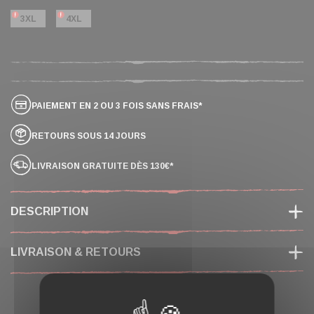
3XL
4XL
PAIEMENT EN 2 OU 3 FOIS SANS FRAIS*
RETOURS SOUS 14 JOURS
LIVRAISON GRATUITE DÈS 130€*
DESCRIPTION
LIVRAISON & RETOURS