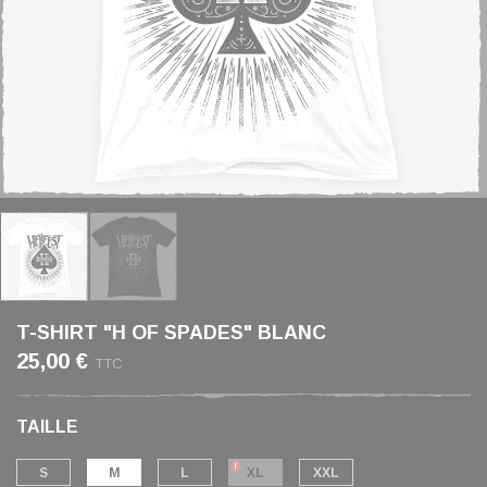
T-SHIRT "H OF SPADES" BLANC
25,00 €
TTC
TAILLE
S
M
L
XL
XXL