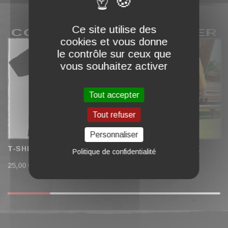
Ce site utilise des
COMPLÉTER MON PANIER
cookies et vous donne
le contrôle sur ceux que
vous souhaitez activer
Tout accepter
Tout refuser
Personnaliser
T-SHIRT "HELLBANGER"
T-SHIRT "BAD LUCK
Politique de confidentialité
CLUB" OCRE
25,00 €
25,00 €