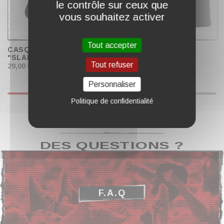
le contrôle sur ceux que
vous souhaitez activer
Tout accepter
CASQUETTE SNAPBACK
BONNET "LEGACY"
"SLAMCORE"
Tout refuser
29,00 €
19,00 €
Personnaliser
Politique de confidentialité
DES QUESTIONS ?
F.A.Q