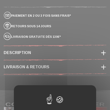
PAIEMENT EN 2 OU 3 FOIS SANS FRAIS*
RETOURS SOUS 14 JOURS
LIVRAISON GRATUITE DÈS 130€*
DESCRIPTION
LIVRAISON & RETOURS
COMPLÉTER MON PANIER