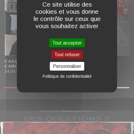
Ce site utilise des
cookies et vous donne
le contrôle sur ceux que
vous souhaitez activer
Tout accepter
Tout refuser
CASQUETTE "NATURAL
CASQUETTE TRUCKER
Personnaliser
CAMO"
VON DUTCH "PATCHS"
24,00 €
39,00 €
Politique de confidentialité
INDISPONIBLE
DES QUESTIONS ?