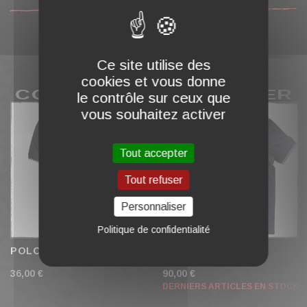
Ce site utilise des
cookies et vous donne
COMPLÉTER MON PANIER
le contrôle sur ceux que
vous souhaitez activer
Tout accepter
Tout refuser
Personnaliser
Politique de confidentialité
POLO "H CREST" BLANC
POLO FRED PERRY
"2023" NAVY
36,00 €
90,00 €
DERNIERS ARTICLES EN STOCK