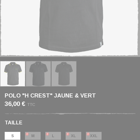
POLO "H CREST" JAUNE & VERT
36,00 €
TTC
TAILLE
S
M
L
XL
XXL