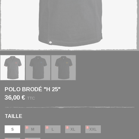
POLO BRODÉ "H 25"
36,00 €
TTC
TAILLE
S
M
L
XL
XXL