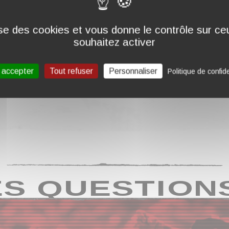
lise des cookies et vous donne le contrôle sur c
POLO BRODÉ "H 25"
P
souhaitez activer
36,00 €
3
 accepter
Tout refuser
Personnaliser
Politique de confide
S QUESTION