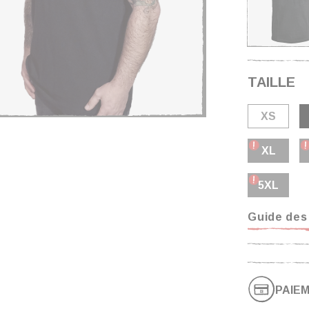
TAILLE
XS
XL
5XL
Guide des 
PAIEM