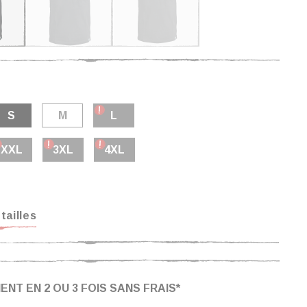
S
M
L
XXL
3XL
4XL
tailles
ENT EN 2 OU 3 FOIS SANS FRAIS*