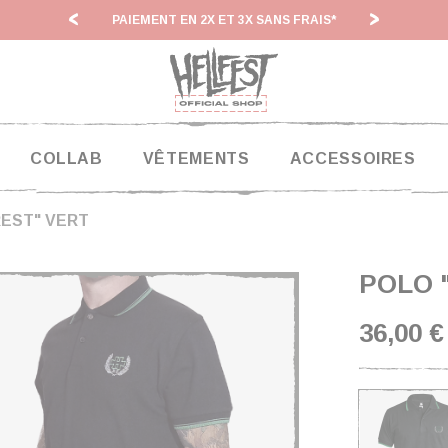
AIS*
HF 26 : DÉLAIS D'EXPÉDITIONS RALONGÉS
COLLAB
VÊTEMENTS
ACCESSOIRES
REST" VERT
POLO 
36,00 