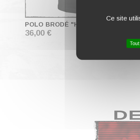
Ce site uti
POLO BRODÉ "H 23"
36,00 €
Tout
DE